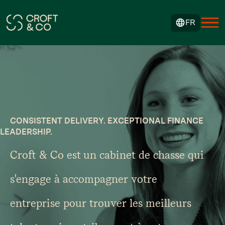
FR
CONSISTENT DELIVERY. EXCEPTIONAL FINANCE
LEADERSHIP.
Croft & Co est un cabinet de chasse qui
s'engage à accompagner votre
entreprise pour trouver les meilleurs